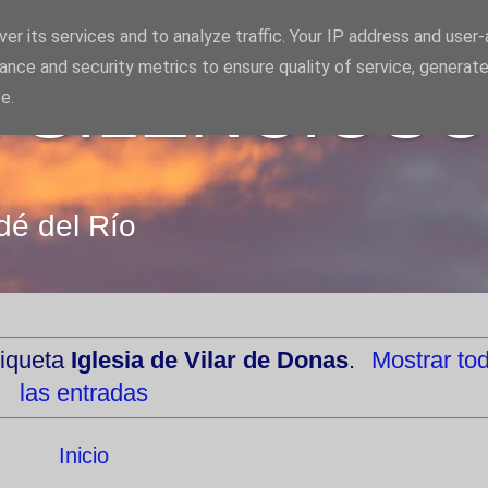
er its services and to analyze traffic. Your IP address and user
ance and security metrics to ensure quality of service, generat
 SILENCIOS
e.
dé del Río
tiqueta
Iglesia de Vilar de Donas
.
Mostrar to
las entradas
Inicio