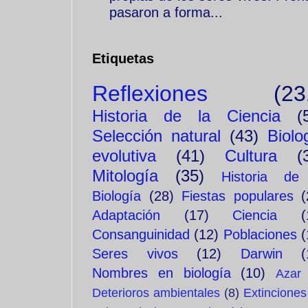
pasaron a forma...
Etiquetas
Reflexiones
(23
Historia de la Ciencia
(
Selección natural
(43)
Biolo
evolutiva
(41)
Cultura
(
Mitología
(35)
Historia de
Biología
(28)
Fiestas populares
(
Adaptación
(17)
Ciencia
(
Consanguinidad
(12)
Poblaciones
(
Seres vivos
(12)
Darwin
(
Nombres en biología
(10)
Azar
Deterioros ambientales
(8)
Extinciones