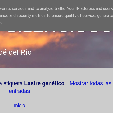
er its services and to analyze traffic. Your IP address and user
ance and security metrics to ensure quality of service, generat
 SILENCIOS
e.
dé del Río
a etiqueta
Lastre genético
.
Mostrar todas las
entradas
Inicio