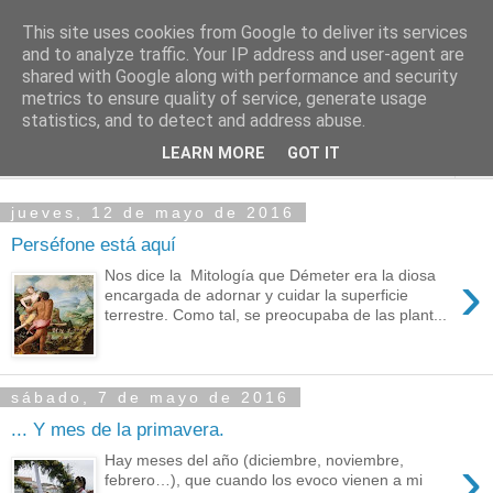
This site uses cookies from Google to deliver its services
PASEANTE SILENCIOSO
and to analyze traffic. Your IP address and user-agent are
shared with Google along with performance and security
metrics to ensure quality of service, generate usage
Blog personal de Emilio Valadé del Río
statistics, and to detect and address abuse.
LEARN MORE
GOT IT
▼
jueves, 12 de mayo de 2016
Perséfone está aquí
›
Nos dice la Mitología que Démeter era la diosa
encargada de adornar y cuidar la superficie
terrestre. Como tal, se preocupaba de las plant...
sábado, 7 de mayo de 2016
... Y mes de la primavera.
›
Hay meses del año (diciembre, noviembre,
febrero…), que cuando los evoco vienen a mi