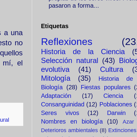
pasaron a forma...
Etiquetas
s a una
Reflexiones
(23
esto no
Historia de la Ciencia
(
quellos
Selección natural
(43)
Biolo
 mí, el
evolutiva
(41)
Cultura
(
Mitología
(35)
Historia de
Biología
(28)
Fiestas populares
(
Adaptación
(17)
Ciencia
(
Consanguinidad
(12)
Poblaciones
(
Seres vivos
(12)
Darwin
(
ural
Nombres en biología
(10)
Azar
Deterioros ambientales
(8)
Extinciones