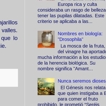
Europa rica y culta
consideraba un rasgo de belleza
tener las pupilas dilatadas. Este
criterio se aplicaba a las...
arillos
 valles.
Nombres en biología:
 que lo
"Drosophila"
cie.
La mosca de la fruta,
del vinagre ha aportad
mucha información a los estudio
de la herencia biológica. Su
nombre significa "Amant...
Nunca seremos dioses
El Génesis nos relata
que quien instigaba a 
para comer el fruto
prohibido, le prometió “Seréis