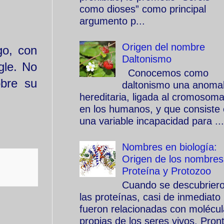
como dioses” como principal
argumento p...
Origen del nombre
go, con
Daltonismo
gle. No
Conocemos como
obre su
daltonismo una anomal
hereditaria, ligada al cromosom
en los humanos, y que consiste
una variable incapacidad para ...
Nombres en biología:
Origen de los nombres
Proteína y Protozoo
Cuando se descubrier
las proteínas, casi de inmediato
fueron relacionadas con molécu
propias de los seres vivos. Pron