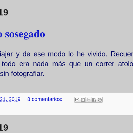
19
o sosegado
ajar y de ese modo lo he vivido. Recue
, todo era nada más que un correr atol
in fotografiar.
 21, 2019
8 comentarios:
19