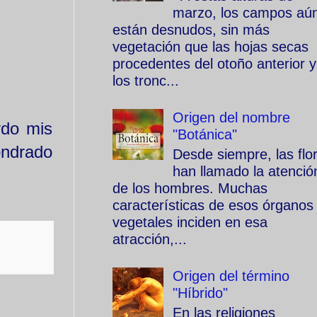
marzo, los campos aú
están desnudos, sin más
vegetación que las hojas secas
procedentes del otoño anterior y
los tronc...
Origen del nombre
rdo mis
"Botánica"
ondrado
Desde siempre, las flo
han llamado la atenció
de los hombres. Muchas
características de esos órganos
vegetales inciden en esa
atracción,...
Origen del término
"Híbrido"
En las religiones