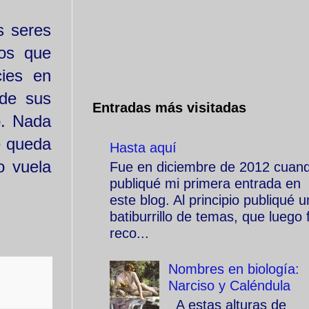
s seres
mos que
cies en
 de sus
Entradas más visitadas
o. Nada
e queda
Hasta aquí
o vuela
Fue en diciembre de 2012 cuan
publiqué mi primera entrada en
este blog. Al principio publiqué u
batiburrillo de temas, que luego f
reco...
Nombres en biología:
Narciso y Caléndula
A estas alturas de