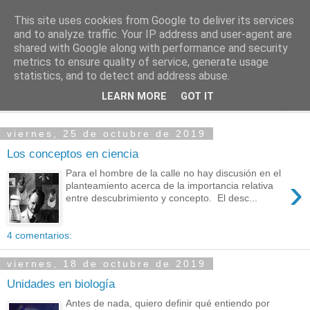
This site uses cookies from Google to deliver its services
PASEANTE SILENCIOSO
and to analyze traffic. Your IP address and user-agent are
shared with Google along with performance and security
metrics to ensure quality of service, generate usage
Blog personal de Emilio Valadé del Río
statistics, and to detect and address abuse.
LEARN MORE
GOT IT
▼
viernes, 25 de octubre de 2019
Los conceptos en ciencia
Para el hombre de la calle no hay discusión en el
›
planteamiento acerca de la importancia relativa
entre descubrimiento y concepto. El desc...
4 comentarios:
viernes, 18 de octubre de 2019
Unidades en biología
Antes de nada, quiero definir qué entiendo por