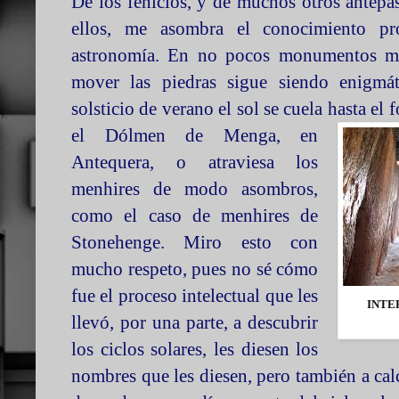
De los fenicios, y de muchos otros antepas
ellos, me asombra el conocimiento p
astronomía. En no pocos monumentos me
mover las piedras sigue siendo enigmát
solsticio de verano el sol se cuela hasta el
e
l Dólmen
de Menga, en
Antequera, o atraviesa los
menhires de modo asombros,
como el caso de menhires de
Stonehenge. Miro esto con
mucho respeto, pues no sé cómo
fue el proceso intelectual que les
INTE
llevó, por una parte, a descubrir
los ciclos solares, les diesen los
nombres que les diesen, pero también a calc