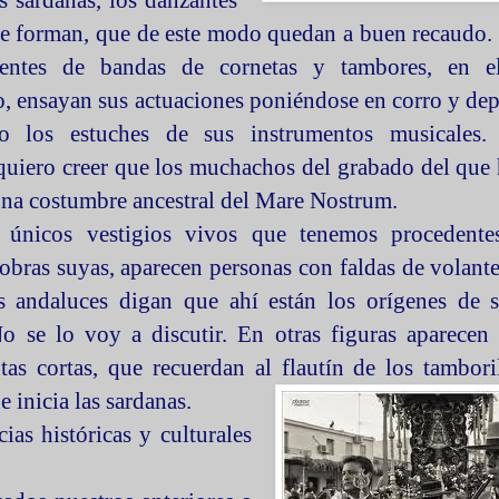
s sardanas, los danzantes
que forman, que de este modo quedan a buen recaudo
entes de bandas de cornetas y
tambores, en 
, ensayan sus actuaciones poniéndose en corro y de
o los estuches de sus instrumentos musicales.
quiero creer que los muchachos del grabado del que 
una costumbre ancestral del Mare Nostrum.
únicos vestigios vivos que tenemos procedente
 obras suyas, aparecen personas con faldas de volante
s andaluces digan que ahí están los orígenes de s
o se lo voy a discutir. En otras figuras aparecen
tas cortas, que recuerdan al flautín de los
tambori
e inicia las sardanas.
as históricas y culturales