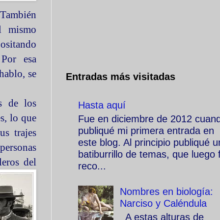
. También
el mismo
positando
 Por esa
hablo, se
Entradas más visitadas
s de los
Hasta aquí
s, lo que
Fue en diciembre de 2012 cuan
publiqué mi primera entrada en
us trajes
este blog. Al principio publiqué u
 personas
batiburrillo de temas, que luego f
leros del
reco...
Nombres en biología:
Narciso y Caléndula
A estas alturas de