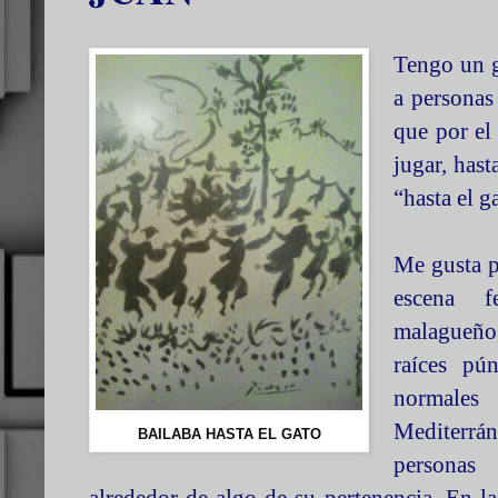
Tengo un g
a personas
que por el
jugar, has
“hasta el g
Me gusta p
escena f
malagueño
raíces pú
normales 
Mediterr
BAILABA HASTA EL GATO
personas