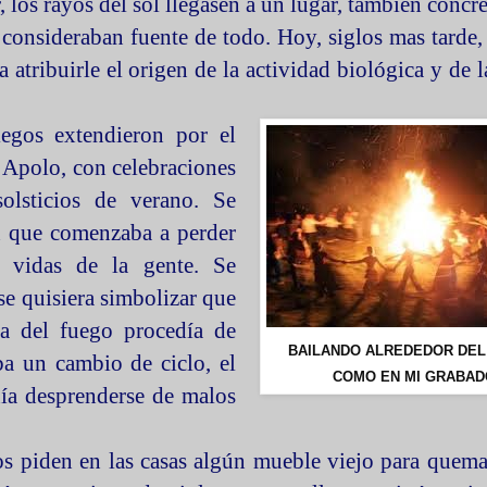
 los rayos del sol llegasen a un lugar, también concre
 consideraban fuente de todo. Hoy, siglos mas tarde
tribuirle el origen de la actividad biológica y de l
iegos extendieron por el
s Apolo, con celebraciones
olsticios de verano. Se
an que comenzaba a perder
s vidas de la gente. Se
se quisiera simbolizar que
a del fuego procedía de
BAILANDO ALREDEDOR DEL
ba un cambio de ciclo, el
COMO EN MI GRABAD
ía desprenderse de malos
os piden en las casas algún mueble viejo para quema