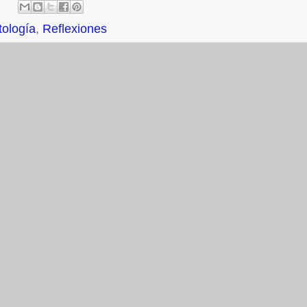
tología
,
Reflexiones