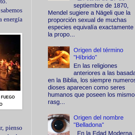
to.
septiembre de 1870,
, sabemos
Mendel sugiere a Nägeli que la
a energía
proporción sexual de muchas
especies equivalía exactamente
la propo...
Origen del término
"Híbrido"
En las religiones
anteriores a las basad
en la Biblia, los siempre numero
dioses aparecen como seres
humanos que poseen los mismo
 FUEGO
rasg...
O
Origen del nombre
"Belladona"
r, pienso
En la Edad Moderna, 