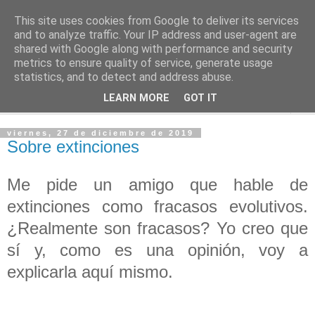
This site uses cookies from Google to deliver its services
PASEANTE SILENCIOSO
and to analyze traffic. Your IP address and user-agent are
shared with Google along with performance and security
metrics to ensure quality of service, generate usage
Blog personal de Emilio Valadé del Río
statistics, and to detect and address abuse.
LEARN MORE
GOT IT
▼
viernes, 27 de diciembre de 2019
Sobre extinciones
Me pide un amigo que hable de
extinciones como fracasos evolutivos.
¿Realmente son fracasos? Yo creo que
sí y, como es una opinión, voy a
explicarla aquí mismo.