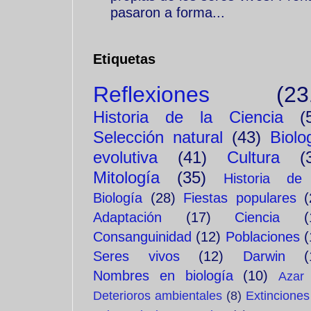
pasaron a forma...
Etiquetas
Reflexiones
(23
Historia de la Ciencia
(
Selección natural
(43)
Biolo
evolutiva
(41)
Cultura
(
Mitología
(35)
Historia de
Biología
(28)
Fiestas populares
(
Adaptación
(17)
Ciencia
(
Consanguinidad
(12)
Poblaciones
(
Seres vivos
(12)
Darwin
(
Nombres en biología
(10)
Azar
Deterioros ambientales
(8)
Extinciones