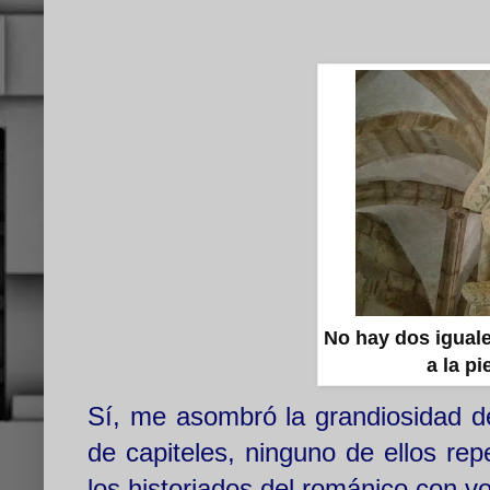
No hay dos iguale
a la p
Sí, me asombró la grandiosidad de
de capiteles, ninguno de ellos rep
los historiados del románico con v