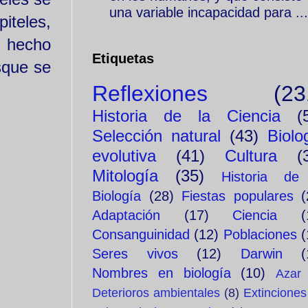
una variable incapacidad para ...
iteles,
l hecho
Etiquetas
sque se
Reflexiones
(23
Historia de la Ciencia
(
Selección natural
(43)
Biolo
evolutiva
(41)
Cultura
(
Mitología
(35)
Historia de
Biología
(28)
Fiestas populares
(
Adaptación
(17)
Ciencia
(
Consanguinidad
(12)
Poblaciones
(
Seres vivos
(12)
Darwin
(
Nombres en biología
(10)
Azar
Deterioros ambientales
(8)
Extinciones