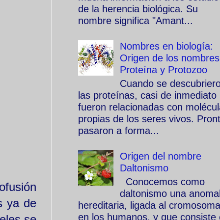
de la herencia biológica. Su
nombre significa "Amant...
Nombres en biología:
Origen de los nombres
Proteína y Protozoo
Cuando se descubrier
las proteínas, casi de inmediato
fueron relacionadas con molécu
propias de los seres vivos. Pron
pasaron a forma...
Origen del nombre
Daltonismo
Conocemos como
ofusión
daltonismo una anomal
s ya de
hereditaria, ligada al cromosom
en los humanos, y que consiste
eles se