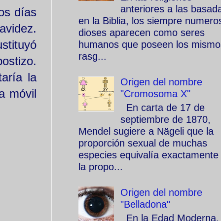
anteriores a las basad
os días
en la Biblia, los siempre numero
avidez.
dioses aparecen como seres
stituyó
humanos que poseen los mismo
rasg...
ostizo.
aría la
Origen del nombre
a móvil
"Cromosoma X"
En carta de 17 de
septiembre de 1870,
Mendel sugiere a Nägeli que la
proporción sexual de muchas
especies equivalía exactamente
la propo...
Origen del nombre
"Belladona"
En la Edad Moderna, 