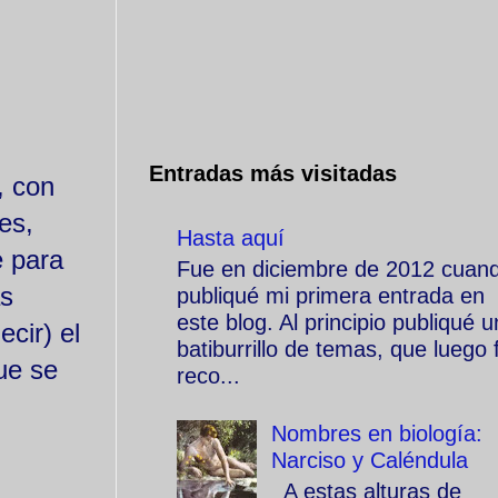
Entradas más visitadas
, con
es,
Hasta aquí
e para
Fue en diciembre de 2012 cuan
as
publiqué mi primera entrada en
este blog. Al principio publiqué u
cir) el
batiburrillo de temas, que luego f
ue se
reco...
Nombres en biología:
Narciso y Caléndula
A estas alturas de