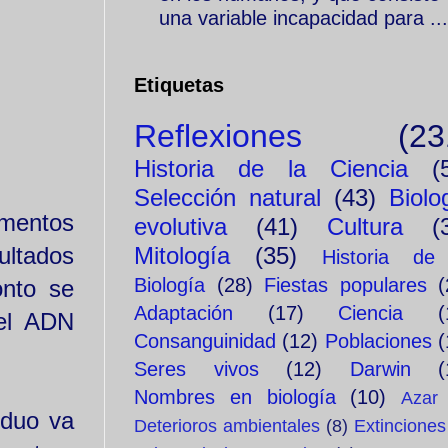
una variable incapacidad para ...
Etiquetas
Reflexiones
(23
Historia de la Ciencia
(
Selección natural
(43)
Biolo
amentos
evolutiva
(41)
Cultura
(
Mitología
(35)
ultados
Historia de
Biología
(28)
Fiestas populares
(
onto se
Adaptación
(17)
Ciencia
(
del ADN
Consanguinidad
(12)
Poblaciones
(
Seres vivos
(12)
Darwin
(
Nombres en biología
(10)
Azar
iduo va
Deterioros ambientales
(8)
Extinciones