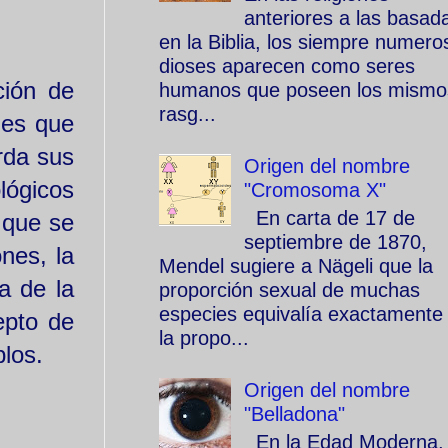
anteriores a las basad
en la Biblia, los siempre numero
dioses aparecen como seres
ción de
humanos que poseen los mismo
rasg...
nes que
rda sus
Origen del nombre
lógicos
"Cromosoma X"
En carta de 17 de
 que se
septiembre de 1870,
nes, la
Mendel sugiere a Nägeli que la
a de la
proporción sexual de muchas
especies equivalía exactamente
epto de
la propo...
los.
Origen del nombre
"Belladona"
En la Edad Moderna, 