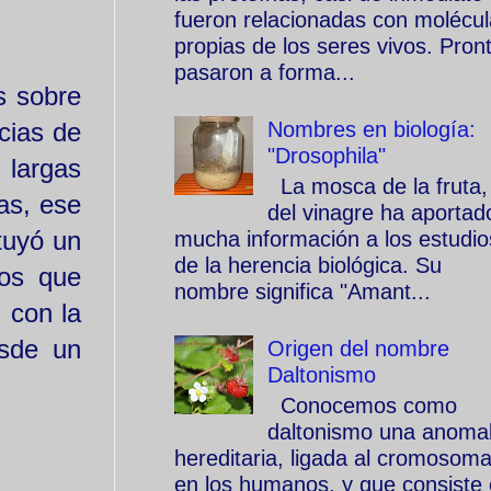
fueron relacionadas con molécu
propias de los seres vivos. Pron
pasaron a forma...
s sobre
Nombres en biología:
cias de
"Drosophila"
 largas
La mosca de la fruta,
as, ese
del vinagre ha aportad
tuyó un
mucha información a los estudio
de la herencia biológica. Su
dos que
nombre significa "Amant...
 con la
esde un
Origen del nombre
Daltonismo
Conocemos como
daltonismo una anomal
hereditaria, ligada al cromosom
en los humanos, y que consiste