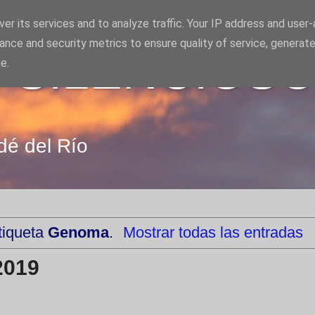
er its services and to analyze traffic. Your IP address and user
ance and security metrics to ensure quality of service, generat
 SILENCIOS
e.
dé del Río
tiqueta
Genoma
.
Mostrar todas las entradas
2019