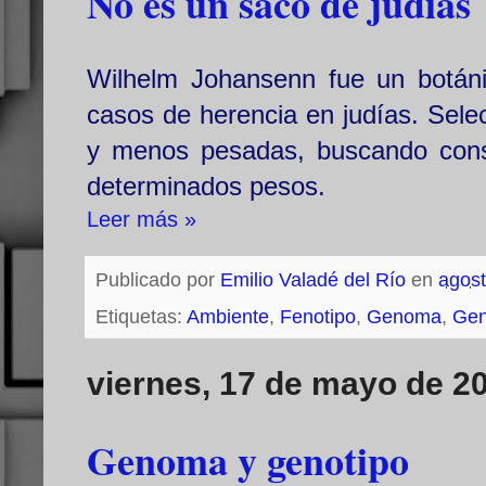
No es un saco de judías
Wilhelm Johansenn fue un botáni
casos de herencia en judías. Sele
y menos pesadas, buscando conse
determinados pesos.
Leer más »
Publicado por
Emilio Valadé del Río
en
agost
Etiquetas:
Ambiente
,
Fenotipo
,
Genoma
,
Gen
viernes, 17 de mayo de 2
Genoma y genotipo