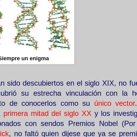
Siempre un enigma
n sido descubiertos en el siglo XIX, no fu
brió su estrecha vinculación con la h
ento de conocerlos como su
único vector
a
primera mitad del siglo XX
y los investi
donados con sendos Premios Nobel (Por 
ick
, no faltó quien dijese que ya se premi