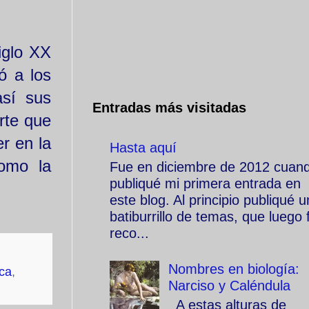
iglo XX
ó a los
así sus
Entradas más visitadas
rte que
r en la
Hasta aquí
como la
Fue en diciembre de 2012 cuan
publiqué mi primera entrada en
este blog. Al principio publiqué u
batiburrillo de temas, que luego f
reco...
Nombres en biología:
ica
,
Narciso y Caléndula
A estas alturas de