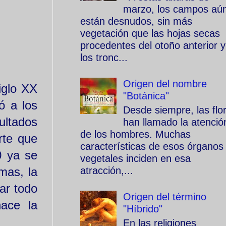
marzo, los campos aú
están desnudos, sin más
vegetación que las hojas secas
procedentes del otoño anterior y
los tronc...
Origen del nombre
iglo XX
"Botánica"
ó a los
Desde siempre, las flo
ultados
han llamado la atenció
de los hombres. Muchas
rte que
características de esos órganos
0 ya se
vegetales inciden en esa
atracción,...
mas, la
tar todo
Origen del término
ace la
"Híbrido"
En las religiones