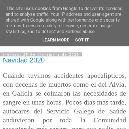
This site uses cookies from Google to deliver its services
PASEANTE SILENCIOSO
and to analyze traffic. Your IP address and user-agent are
shared with Google along with performance and security
metrics to ensure quality of service, generate usage
Blog personal de Emilio Valadé del Río
statistics, and to detect and address abuse.
LEARN MORE
GOT IT
▼
viernes, 25 de diciembre de 2020
Navidad 2020
Cuando tuvimos accidentes apocalípticos,
con decenas de muertos como el del Alvia,
en Galicia se colmaron las necesidades de
sangre en unas horas. Pocos días más tarde,
autocares del Servicio Galego de Saúde
anduvieron por toda la Comunidad
recogiendo más sangre, para que nadie que