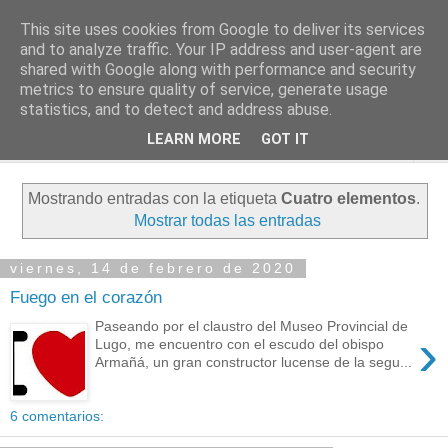
This site uses cookies from Google to deliver its services
PASEANTE SILENCIOSO
and to analyze traffic. Your IP address and user-agent are
shared with Google along with performance and security
metrics to ensure quality of service, generate usage
Blog personal de Emilio Valadé del Río
statistics, and to detect and address abuse.
LEARN MORE
GOT IT
▼
Mostrando entradas con la etiqueta
Cuatro elementos
.
Mostrar todas las entradas
viernes, 14 de febrero de 2020
Fuego en el corazón
Paseando por el claustro del Museo Provincial de
›
Lugo, me encuentro con el escudo del obispo
Armañá, un gran constructor lucense de la segu...
6 comentarios: