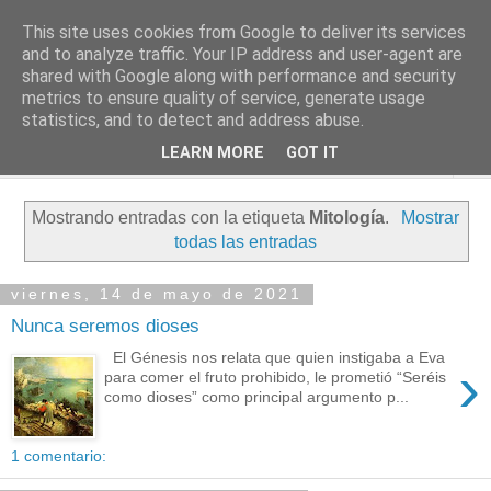
This site uses cookies from Google to deliver its services
PASEANTE SILENCIOSO
and to analyze traffic. Your IP address and user-agent are
shared with Google along with performance and security
metrics to ensure quality of service, generate usage
Blog personal de Emilio Valadé del Río
statistics, and to detect and address abuse.
LEARN MORE
GOT IT
▼
Mostrando entradas con la etiqueta
Mitología
.
Mostrar
todas las entradas
viernes, 14 de mayo de 2021
Nunca seremos dioses
El Génesis nos relata que quien instigaba a Eva
›
para comer el fruto prohibido, le prometió “Seréis
como dioses” como principal argumento p...
1 comentario: