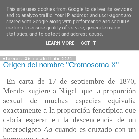
This site uses cookies from Google to deliver its services
PASEANTE SILENCIOSO
and to analyze traffic. Your IP address and user-agent are
shared with Google along with performance and security
metrics to ensure quality of service, generate usage
Blog personal de Emilio Valadé del Río
statistics, and to detect and address abuse.
LEARN MORE
GOT IT
▼
viernes, 30 de abril de 2021
Origen del nombre "Cromosoma X"
En carta de 17 de septiembre de 1870,
Mendel sugiere a Nägeli que la proporción
sexual de muchas especies equivalía
exactamente a la proporción fenotípica que
cabría esperar en la descendencia de un
heterocigoto
Aa
cuando es cruzado con un
homocigoto
aa.