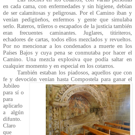
en cada cama, con enfermedades y sin higiene, debían
de ser calamitosas y peligrosas. Por el Camino iban y
venían pedigüeños, enfermos y gente que simulaba
serlo. Rateros, trileros o escapados de la justicia también
eran frecuentes caminantes. Juglares, titiriteros,
echadores de cartas, todos ellos mezclados y revueltos.
Por no mencionar a los condenados a muerte en los
Países Bajos y cuya pena se conmutaba por hacer el
Camino. Una mezcla explosiva que podía saltar en
cualquier momento y en especial en los cotarros.
También estaban los piadosos, aquellos que con
fe y devoción venían
hasta Compostela para ganar el
Jubileo
para sí o
para
aplicarlo
a algún
difunto.
Claro
que