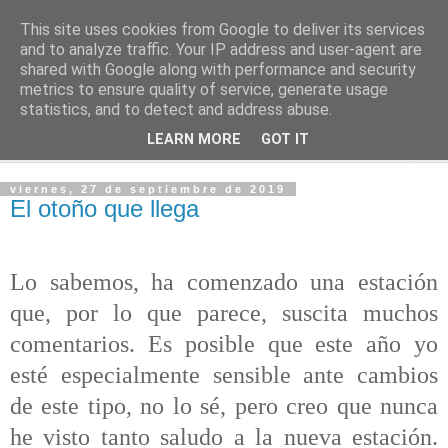
This site uses cookies from Google to deliver its services
PASEANTE SILENCIOSO
and to analyze traffic. Your IP address and user-agent are
shared with Google along with performance and security
metrics to ensure quality of service, generate usage
Blog personal de Emilio Valadé del Río
statistics, and to detect and address abuse.
LEARN MORE
GOT IT
▼
viernes, 27 de septiembre de 2019
El otoño que llega
Lo sabemos, ha comenzado una estación
que, por lo que parece, suscita muchos
comentarios. Es posible que este año yo
esté especialmente sensible ante cambios
de este tipo, no lo sé, pero creo que nunca
he visto tanto saludo a la nueva estación.