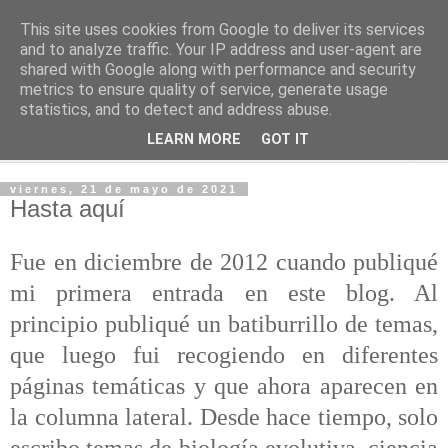
This site uses cookies from Google to deliver its services
PASEANTE SILENCIOSO
and to analyze traffic. Your IP address and user-agent are
shared with Google along with performance and security
metrics to ensure quality of service, generate usage
Blog personal de Emilio Valadé del Río
statistics, and to detect and address abuse.
LEARN MORE
GOT IT
▼
viernes, 21 de mayo de 2021
Hasta aquí
Fue en diciembre de 2012 cuando publiqué
mi primera entrada en este blog. Al
principio publiqué un batiburrillo de temas,
que luego fui recogiendo en diferentes
páginas temáticas y que ahora aparecen en
la columna lateral. Desde hace tiempo, solo
escribo temas de biología evolutiva, ciencia