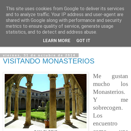
This site uses cookies from Google to deliver its services
PASEANTE SILENCIOSO
and to analyze traffic. Your IP address and user-agent are
shared with Google along with performance and security
metrics to ensure quality of service, generate usage
Blog personal de Emilio Valadé del Río
statistics, and to detect and address abuse.
LEARN MORE
GOT IT
▼
viernes, 31 de octubre de 2014
VISITANDO MONASTERIOS
Me gustan
mucho los
Monasterios.
Y me
sobrecogen.
Los
encuentro