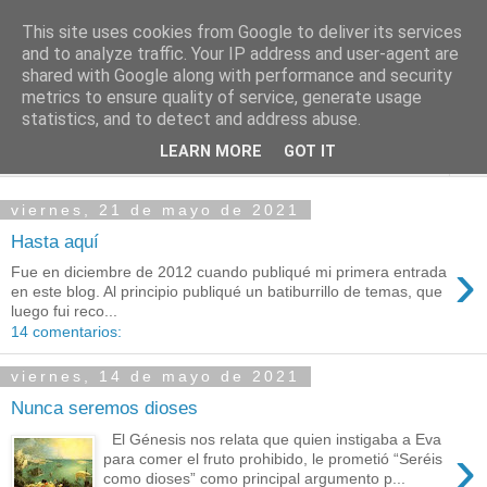
This site uses cookies from Google to deliver its services
PASEANTE SILENCIOSO
and to analyze traffic. Your IP address and user-agent are
shared with Google along with performance and security
metrics to ensure quality of service, generate usage
Blog personal de Emilio Valadé del Río
statistics, and to detect and address abuse.
LEARN MORE
GOT IT
▼
viernes, 21 de mayo de 2021
Hasta aquí
›
Fue en diciembre de 2012 cuando publiqué mi primera entrada
en este blog. Al principio publiqué un batiburrillo de temas, que
luego fui reco...
14 comentarios:
viernes, 14 de mayo de 2021
Nunca seremos dioses
El Génesis nos relata que quien instigaba a Eva
›
para comer el fruto prohibido, le prometió “Seréis
como dioses” como principal argumento p...