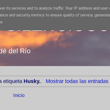
er its services and to analyze traffic. Your IP address and user
ance and security metrics to ensure quality of service, generat
 SILENCIOS
e.
dé del Río
a etiqueta
Husky.
.
Mostrar todas las entradas
Inicio