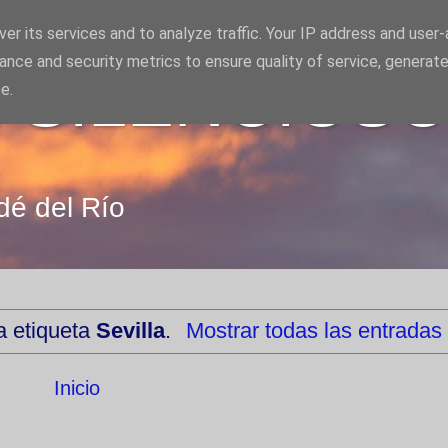
er its services and to analyze traffic. Your IP address and user
ance and security metrics to ensure quality of service, generat
 SILENCIOS
e.
dé del Río
a etiqueta
Sevilla
.
Mostrar todas las entradas
Inicio