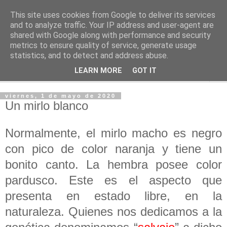
This site uses cookies from Google to deliver its services
PASEANTE SILENCIOSO
and to analyze traffic. Your IP address and user-agent are
shared with Google along with performance and security
metrics to ensure quality of service, generate usage
Blog personal de Emilio Valadé del Río
statistics, and to detect and address abuse.
LEARN MORE
GOT IT
▼
viernes, 1 de mayo de 2020
Un mirlo blanco
Normalmente, el mirlo macho es negro
con pico de color naranja y tiene un
bonito canto. La hembra posee color
pardusco. Este es el aspecto que
presenta en estado libre, en la
naturaleza. Quienes nos dedicamos a la