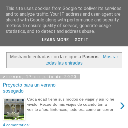
This site uses cookies from Google to deliver its services
PASEANTE SILENCIOSO
and to analyze traffic. Your IP address and user-agent are
shared with Google along with performance and security
metrics to ensure quality of service, generate usage
Blog personal de Emilio Valadé del Río
statistics, and to detect and address abuse.
LEARN MORE
GOT IT
▼
Mostrando entradas con la etiqueta
Paseos
.
Mostrar
todas las entradas
viernes, 17 de julio de 2020
Proyecto para un verano
sosegado
›
Cada edad tiene sus modos de viajar y así lo he
vivido. Recuerdo mis viajes de cuando tenía
veinte años. Entonces, todo era como un correr
...
4 comentarios: