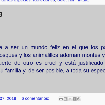
 de las especies
,
Reflexiones
,
Selección natural
9
 a ser un mundo feliz en el que los paj
 bosques y los animalillos adornan montes y
erte de otro es cruel y está justificado
u familia y, de ser posible, a toda su espe
 07, 2019
6 comentarios: