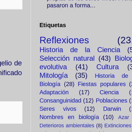
pasaron a forma...
Etiquetas
Reflexiones
(23
Historia de la Ciencia
(
Selección natural
(43)
Biolo
elio de
evolutiva
(41)
Cultura
(
nificado
Mitología
(35)
Historia de
Biología
(28)
Fiestas populares
(
Adaptación
(17)
Ciencia
(
Consanguinidad
(12)
Poblaciones
(
Seres vivos
(12)
Darwin
(
Nombres en biología
(10)
Azar
Deterioros ambientales
(8)
Extinciones