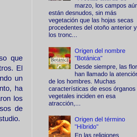
marzo, los campos aú
están desnudos, sin más
vegetación que las hojas secas
procedentes del otoño anterior y
los tronc...
Origen del nombre
nso que
"Botánica"
Desde siempre, las flo
ros. El
han llamado la atenció
endo un
de los hombres. Muchas
nto, ha
características de esos órganos
vegetales inciden en esa
ron los
atracción,...
esos de
studio.
Origen del término
"Híbrido"
En las religiones