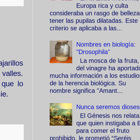
Europa rica y culta
consideraba un rasgo de belleza
tener las pupilas dilatadas. Este
criterio se aplicaba a las...
Nombres en biología:
"Drosophila"
La mosca de la fruta,
arillos
del vinagre ha aportad
 valles.
mucha información a los estudio
 que lo
de la herencia biológica. Su
nombre significa "Amant...
cie.
Nunca seremos dioses
El Génesis nos relata
que quien instigaba a 
para comer el fruto
prohibido, le prometió “Seréis