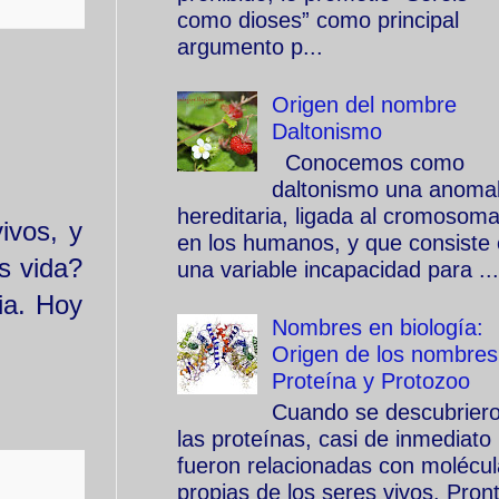
como dioses” como principal
argumento p...
Origen del nombre
Daltonismo
Conocemos como
daltonismo una anomal
hereditaria, ligada al cromosom
ivos, y
en los humanos, y que consiste
s vida?
una variable incapacidad para ...
ia. Hoy
Nombres en biología:
Origen de los nombres
Proteína y Protozoo
Cuando se descubrier
las proteínas, casi de inmediato
fueron relacionadas con molécu
propias de los seres vivos. Pron