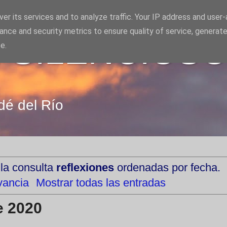
er its services and to analyze traffic. Your IP address and user
ance and security metrics to ensure quality of service, generat
 SILENCIOS
e.
dé del Río
 la consulta
reflexiones
ordenadas por fecha.
vancia
Mostrar todas las entradas
e 2020