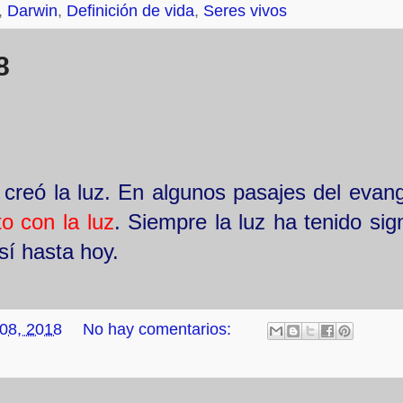
,
Darwin
,
Definición de vida
,
Seres vivos
8
s creó la luz. En algunos pasajes del evang
to con la luz
. Siempre la luz ha tenido sig
Así hasta hoy.
 08, 2018
No hay comentarios: