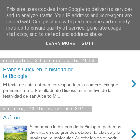
This site uses cookies from Google to deliver its services
PASEANTE SILENCIOSO
and to analyze traffic. Your IP address and user-agent are
shared with Google along with performance and security
metrics to ensure quality of service, generate usage
Blog personal de Emilio Valadé del Río
statistics, and to detect and address abuse.
LEARN MORE
GOT IT
▼
miércoles, 28 de marzo de 2018
Francis Crick en la historia de
›
la Biología
El texto de esta entrada corresponde a la conferencia que
pronuncié en la Facultade de Bioloxía con motivo de la
festividad de san Alberto M...
viernes, 23 de marzo de 2018
Así, no
›
Si miramos la historia de la Biología, podemos
dividirla en dos grandes etapas: la clásica y la
moderna, o molecular. Aristóteles es el padr...