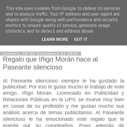
This site uses cookies from Google to deliver its services
PASEANTE SILENCIOSO
and to analyze traffic. Your IP address and user-agent are
shared with Google along with performance and security
metrics to ensure quality of service, generate usage
Blog personal de Emilio Valadé del Río
statistics, and to detect and address abuse.
LEARN MORE
GOT IT
▼
viernes, 18 de diciembre de 2015
Regalo que Iñigo Morán hace al
Paseante silencioso
Al Paseante silencioso siempre le ha gustado la
publicidad. Por eso le gusta mucho el trabajo de este
amigo, Iñigo Moran
. Licenciado en Publicidad y
Relaciones Públicas en la UPV, se mueve muy bien
en cosas de su profesión y me gustan mucho sus
análisis acerca de temas publicitarios. Al Paseante
silencioso le ha emocionado este regalo que le
manda por su cumpleaños. Pues además de