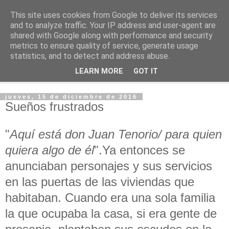
This site uses cookies from Google to deliver its services
PASEANTE SILENCIOSO
and to analyze traffic. Your IP address and user-agent are
shared with Google along with performance and security
metrics to ensure quality of service, generate usage
Blog personal de Emilio Valadé del Río
statistics, and to detect and address abuse.
LEARN MORE
GOT IT
▼
jueves, 15 de diciembre de 2016
Sueños frustrados
"
Aquí está don Juan Tenorio/ para quien
quiera algo de él
".Ya entonces se
anunciaban personajes y sus servicios
en las puertas de las viviendas que
habitaban. Cuando era una sola familia
la que ocupaba la casa, si era gente de