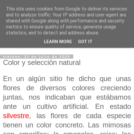
This site uses cookies from Google to deliver its services
PASEANTE SILENCIOSO
and to analyze traffic. Your IP address and user-agent are
shared with Google along with performance and security
metrics to ensure quality of service, generate usage
Blog personal de Emilio Valadé del Río
statistics, and to detect and address abuse.
LEARN MORE
GOT IT
▼
viernes, 31 de julio de 2020
Color y selección natural
En un algún sitio he dicho que unas
flores de diversos colores creciendo
juntas, nos indicaban que estábamos
ante un cultivo artificial. En estado
silvestre
, las flores de cada especie
tienen un color concreto. Las mimosas