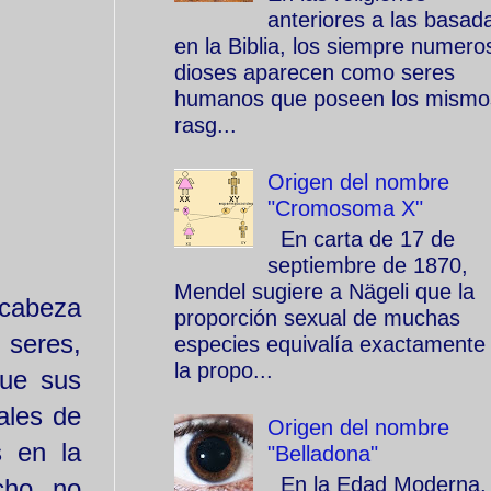
anteriores a las basad
en la Biblia, los siempre numero
dioses aparecen como seres
humanos que poseen los mismo
rasg...
Origen del nombre
"Cromosoma X"
En carta de 17 de
septiembre de 1870,
Mendel sugiere a Nägeli que la
 cabeza
proporción sexual de muchas
 seres,
especies equivalía exactamente
la propo...
que sus
ales de
Origen del nombre
s en la
"Belladona"
En la Edad Moderna, 
cho, no