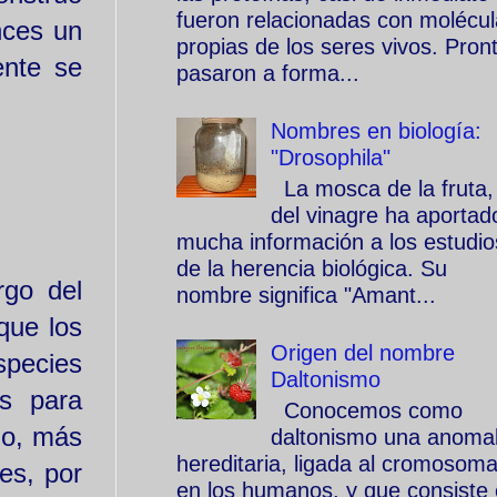
fueron relacionadas con molécu
nces un
propias de los seres vivos. Pron
ente se
pasaron a forma...
Nombres en biología:
"Drosophila"
La mosca de la fruta,
del vinagre ha aportad
mucha información a los estudio
de la herencia biológica. Su
rgo del
nombre significa "Amant...
que los
Origen del nombre
species
Daltonismo
es para
Conocemos como
do, más
daltonismo una anomal
hereditaria, ligada al cromosom
es, por
en los humanos, y que consiste