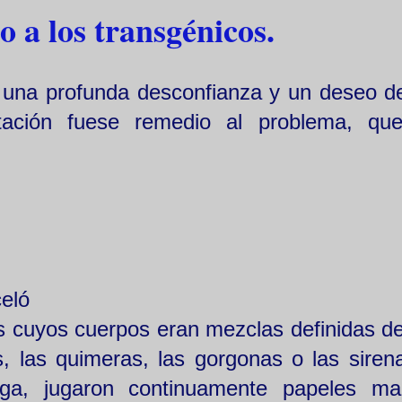
 a los transgénicos.
r una profunda desconfianza y un deseo d
tación fuese remedio al problema, qu
celó
s cuyos cuerpos eran mezclas definidas de
es, las quimeras, las gorgonas o las siren
ega, jugaron continuamente papeles ma