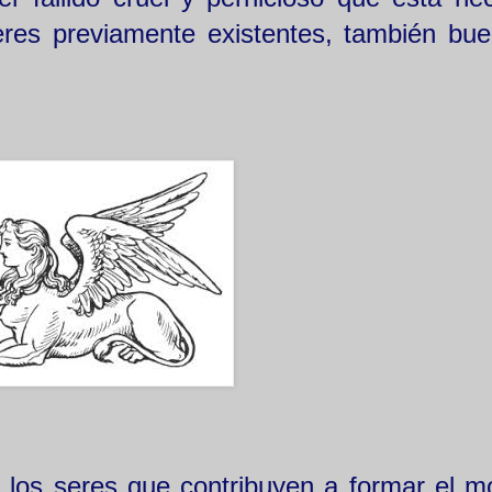
eres previamente existentes, también bu
los seres que contribuyen a formar el m