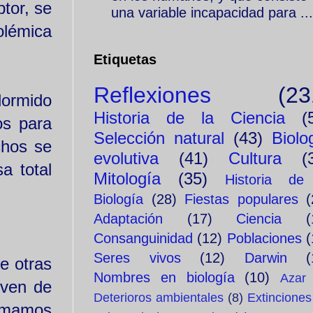
tor, se
una variable incapacidad para ...
olémica
Etiquetas
Reflexiones
(23
dormido
Historia de la Ciencia
(
os para
Selección natural
(43)
Biolo
chos se
evolutiva
(41)
Cultura
(
a total
Mitología
(35)
Historia de
Biología
(28)
Fiestas populares
(
Adaptación
(17)
Ciencia
(
Consanguinidad
(12)
Poblaciones
(
Seres vivos
(12)
Darwin
(
e otras
Nombres en biología
(10)
Azar
rven de
Deterioros ambientales
(8)
Extinciones
tomamos