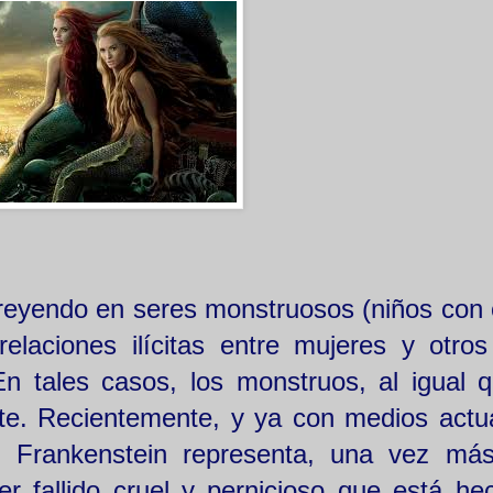
creyendo en seres monstruosos (niños con
laciones ilícitas entre mujeres y otros
n tales casos, los monstruos, al igual 
e. Recientemente, y ya con medios actu
, Frankenstein representa, una vez má
ser fallido cruel y pernicioso que está he