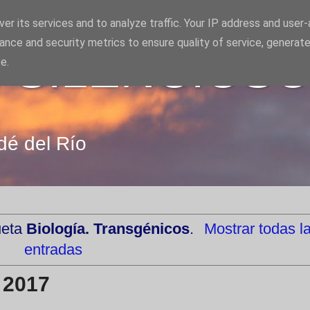
er its services and to analyze traffic. Your IP address and user
ance and security metrics to ensure quality of service, generat
 SILENCIOS
e.
dé del Río
ueta
Biología. Transgénicos
.
Mostrar todas l
entradas
 2017