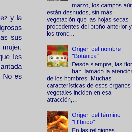
marzo, los campos aú
están desnudos, sin más
ez y la
vegetación que las hojas secas
procedentes del otoño anterior y
igrosos
los tronc...
las sus
 mujer,
Origen del nombre
"Botánica"
que les
Desde siempre, las flo
lantada
han llamado la atenció
. No es
de los hombres. Muchas
características de esos órganos
vegetales inciden en esa
atracción,...
Origen del término
"Híbrido"
En las religiones