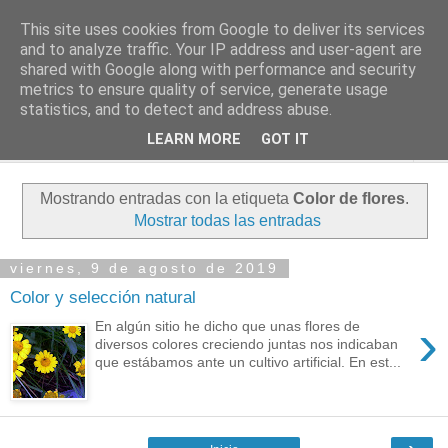
This site uses cookies from Google to deliver its services
PASEANTE SILENCIOSO
and to analyze traffic. Your IP address and user-agent are
shared with Google along with performance and security
metrics to ensure quality of service, generate usage
Blog personal de Emilio Valadé del Río
statistics, and to detect and address abuse.
LEARN MORE
GOT IT
▼
Mostrando entradas con la etiqueta
Color de flores
.
Mostrar todas las entradas
viernes, 9 de agosto de 2019
Color y selección natural
›
En algún sitio he dicho que unas flores de
diversos colores creciendo juntas nos indicaban
que estábamos ante un cultivo artificial. En est...