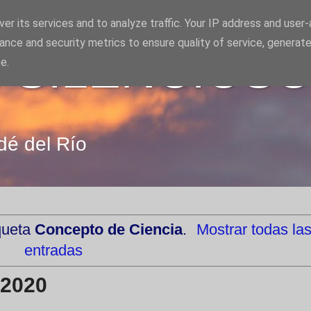
er its services and to analyze traffic. Your IP address and user
ance and security metrics to ensure quality of service, generat
 SILENCIOS
e.
dé del Río
queta
Concepto de Ciencia
.
Mostrar todas la
entradas
 2020