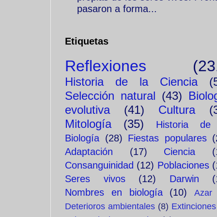
pasaron a forma...
Etiquetas
Reflexiones
(23
Historia de la Ciencia
(
Selección natural
(43)
Biolo
evolutiva
(41)
Cultura
(
Mitología
(35)
Historia de
Biología
(28)
Fiestas populares
(
Adaptación
(17)
Ciencia
(
Consanguinidad
(12)
Poblaciones
(
Seres vivos
(12)
Darwin
(
Nombres en biología
(10)
Azar
Deterioros ambientales
(8)
Extinciones