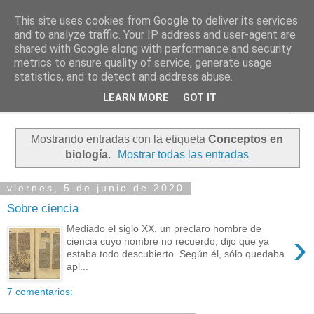
This site uses cookies from Google to deliver its services
PASEANTE SILENCIOSO
and to analyze traffic. Your IP address and user-agent are
shared with Google along with performance and security
metrics to ensure quality of service, generate usage
Blog personal de Emilio Valadé del Río
statistics, and to detect and address abuse.
LEARN MORE
GOT IT
▼
Mostrando entradas con la etiqueta
Conceptos en
biología
.
Mostrar todas las entradas
viernes, 5 de junio de 2020
Sobre ciencia
Mediado el siglo XX, un preclaro hombre de
›
ciencia cuyo nombre no recuerdo, dijo que ya
estaba todo descubierto. Según él, sólo quedaba
apl...
7 comentarios: