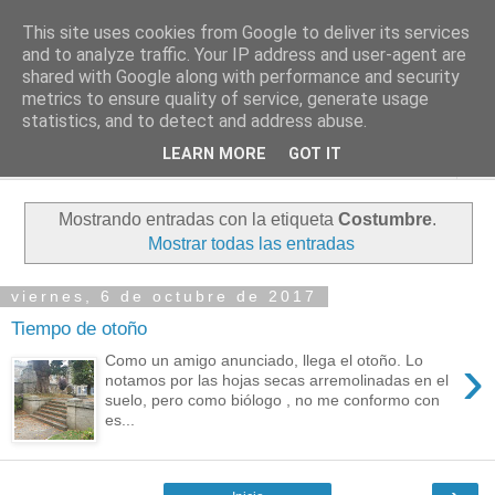
This site uses cookies from Google to deliver its services
PASEANTE SILENCIOSO
and to analyze traffic. Your IP address and user-agent are
shared with Google along with performance and security
metrics to ensure quality of service, generate usage
Blog personal de Emilio Valadé del Río
statistics, and to detect and address abuse.
LEARN MORE
GOT IT
▼
Mostrando entradas con la etiqueta
Costumbre
.
Mostrar todas las entradas
viernes, 6 de octubre de 2017
Tiempo de otoño
›
Como un amigo anunciado, llega el otoño. Lo
notamos por las hojas secas arremolinadas en el
suelo, pero como biólogo , no me conformo con
es...