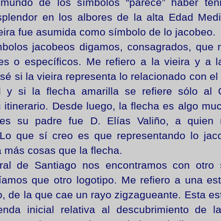
 mundo de los símbolos “parece” haber ten
plendor en los albores de la alta Edad Medi
eira fue asumida como símbolo de lo jacobeo.
bolos jacobeos digamos, consagrados, que n
s o específicos. Me refiero a la vieira y a l
 sé si la vieira representa lo relacionado con e
l y si la flecha amarilla se refiere sólo al
 itinerario. Desde luego, la flecha es algo m
ues su padre fue D. Elías Valiño, a quien
Lo que sí creo es que representando lo jac
a más cosas que la flecha.
ral de Santiago nos encontramos con otro 
íamos que otro logotipo. Me refiero a una est
 de la que cae un rayo zigzagueante. Esta est
nda inicial relativa al descubrimiento de l