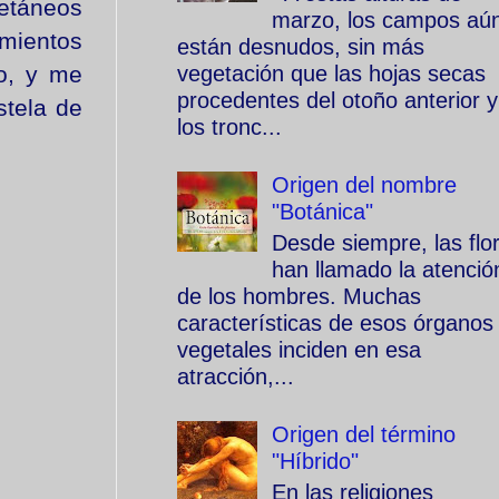
oetáneos
marzo, los campos aú
mientos
están desnudos, sin más
vegetación que las hojas secas
go, y me
procedentes del otoño anterior y
stela de
los tronc...
Origen del nombre
"Botánica"
Desde siempre, las flo
han llamado la atenció
de los hombres. Muchas
características de esos órganos
vegetales inciden en esa
atracción,...
Origen del término
"Híbrido"
En las religiones