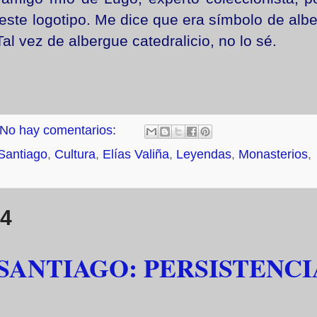
este logotipo. Me dice que era símbolo de alb
Tal vez de albergue catedralicio, no lo sé.
No hay comentarios:
Santiago
,
Cultura
,
Elías Valiña
,
Leyendas
,
Monasterios
,
14
SANTIAGO: PERSISTENCI