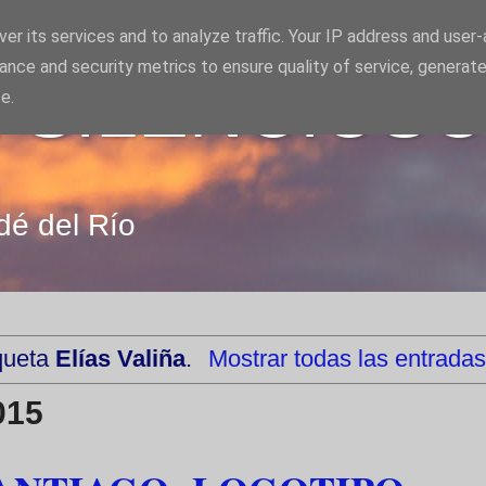
er its services and to analyze traffic. Your IP address and user
ance and security metrics to ensure quality of service, generat
 SILENCIOS
e.
dé del Río
iqueta
Elías Valiña
.
Mostrar todas las entradas
015