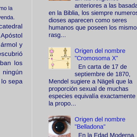
anteriores a las basad
omo la
en la Biblia, los siempre numero
yenda.
dioses aparecen como seres
 catedral
humanos que poseen los mismo
rasg...
 Apóstol
mármol y
Origen del nombre
escubrió
"Cromosoma X"
aban los
En carta de 17 de
n ningún
septiembre de 1870,
 lo sepa
Mendel sugiere a Nägeli que la
proporción sexual de muchas
especies equivalía exactamente
la propo...
Origen del nombre
"Belladona"
En la Edad Moderna, 