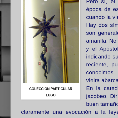
Pero sí, el
época de es
cuando la vi
Hay dos sím
son generale
amarilla. No
y el Apósto
indicando su
reciente, p
conocimos. 
vieira abarc
En la cated
COLECCIÓN PARTICULAR
jacobeo. Dir
LUGO
buen tamaño,
claramente una evocación a la leye