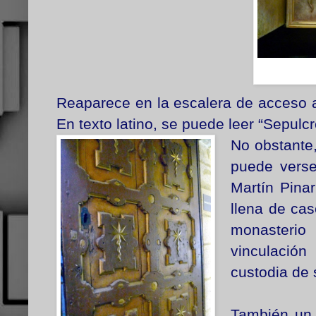
Reaparece en la escalera de acceso a 
En texto latino, se puede leer “Sepulc
No obstante,
puede vers
Martín Pinar
llena de ca
monasteri
vinculación
custodia de 
También un 