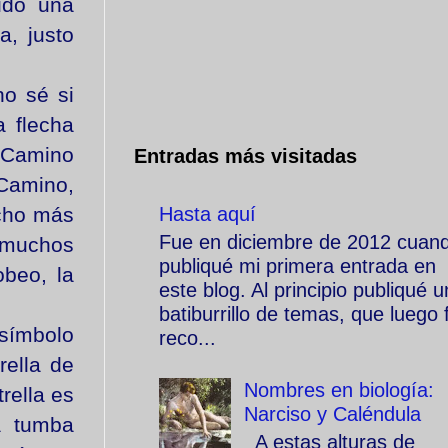
ido una
a, justo
o sé si
a flecha
l Camino
Entradas más visitadas
 Camino,
Hasta aquí
ucho más
Fue en diciembre de 2012 cuan
 muchos
publiqué mi primera entrada en
obeo, la
este blog. Al principio publiqué u
batiburrillo de temas, que luego f
símbolo
reco...
rella de
Nombres en biología:
rella es
Narciso y Caléndula
a tumba
A estas alturas de