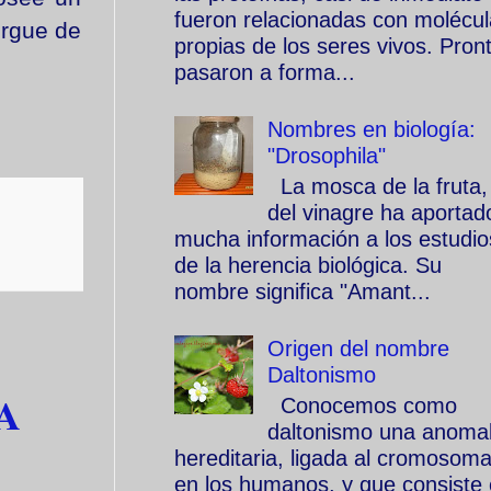
fueron relacionadas con molécu
ergue de
propias de los seres vivos. Pron
pasaron a forma...
Nombres en biología:
"Drosophila"
La mosca de la fruta,
del vinagre ha aportad
mucha información a los estudio
de la herencia biológica. Su
nombre significa "Amant...
Origen del nombre
Daltonismo
A
Conocemos como
daltonismo una anomal
hereditaria, ligada al cromosom
en los humanos, y que consiste