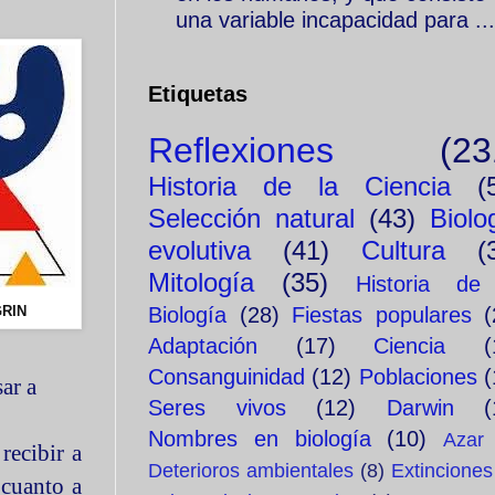
una variable incapacidad para ...
Etiquetas
Reflexiones
(23
Historia de la Ciencia
(
Selección natural
(43)
Biolo
evolutiva
(41)
Cultura
(
Mitología
(35)
Historia de
RIN
Biología
(28)
Fiestas populares
(
Adaptación
(17)
Ciencia
(
Consanguinidad
(12)
Poblaciones
(
sar a
Seres vivos
(12)
Darwin
(
Nombres en biología
(10)
Azar
recibir a
Deterioros ambientales
(8)
Extinciones
 cuanto a