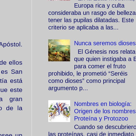
Europa rica y culta
consideraba un rasgo de belleza
tener las pupilas dilatadas. Este
criterio se aplicaba a las...
Nunca seremos dioses
Apóstol.
El Génesis nos relata
que quien instigaba a 
de ellos
para comer el fruto
 es San
prohibido, le prometió “Seréis
tía está
como dioses” como principal
argumento p...
que este
na gran
Nombres en biología:
do de la
Origen de los nombres
Proteína y Protozoo
Cuando se descubrier
las proteínas, casi de inmediato
posee un