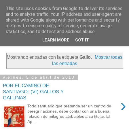
This site uses cookies from Google to deliver its services
PASEANTE SILENCIOSO
and to analyze traffic. Your IP address and user-agent are
shared with Google along with performance and security
metrics to ensure quality of service, generate usage
Blog personal de Emilio Valadé del Río
statistics, and to detect and address abuse.
LEARN MORE
GOT IT
▼
Mostrando entradas con la etiqueta
Gallo
.
Mostrar todas
las entradas
viernes, 5 de abril de 2013
POR EL CAMINO DE
SANTIAGO: (VI) GALLOS Y
GALLINAS
›
Todo santuario que pretenda ser un centro de
peregrinaciones, debe contar con una buena
relación de milagros atribuibles a su titular. El
Ap...