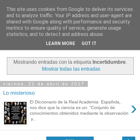
This site uses cookies from Google to deliver its services
PASEANTE SILENCIOSO
and to analyze traffic. Your IP address and user-agent are
shared with Google along with performance and security
metrics to ensure quality of service, generate usage
Blog personal de Emilio Valadé del Río
statistics, and to detect and address abuse.
LEARN MORE
GOT IT
▼
Mostrando entradas con la etiqueta
Incertidumbre
.
Mostrar todas las entradas
viernes, 21 de abril de 2017
Lo misterioso
›
El Diccionario de la Real Academia Española,
nos dice que la ciencia es un: “Conjunto de
conocimientos obtenidos mediante la observación
y...