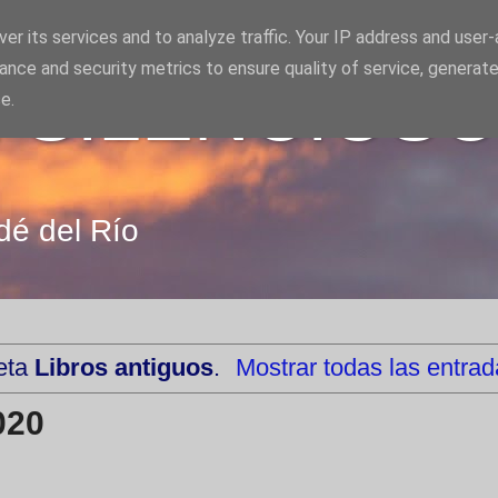
er its services and to analyze traffic. Your IP address and user
ance and security metrics to ensure quality of service, generat
 SILENCIOS
e.
dé del Río
ueta
Libros antiguos
.
Mostrar todas las entra
020