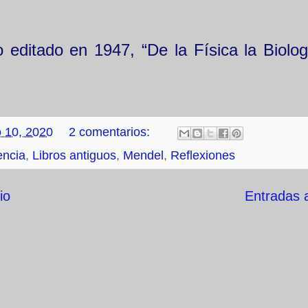
editado en 1947, “De la Física la Biolog
 10, 2020
2 comentarios:
encia
,
Libros antiguos
,
Mendel
,
Reflexiones
io
Entradas 