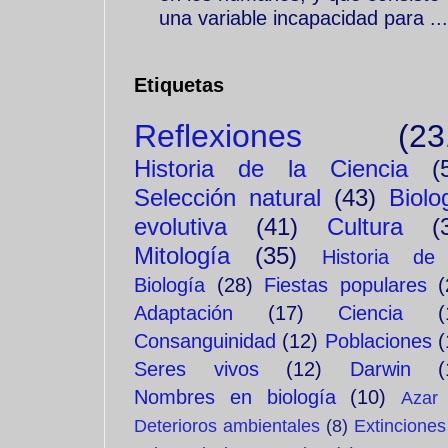
una variable incapacidad para ...
Etiquetas
Reflexiones
(23
Historia de la Ciencia
(
Selección natural
(43)
Biolo
evolutiva
(41)
Cultura
(
Mitología
(35)
Historia de
Biología
(28)
Fiestas populares
(
Adaptación
(17)
Ciencia
(
Consanguinidad
(12)
Poblaciones
(
Seres vivos
(12)
Darwin
(
Nombres en biología
(10)
Azar
Deterioros ambientales
(8)
Extinciones