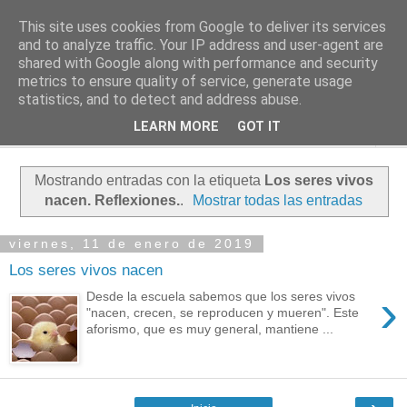
This site uses cookies from Google to deliver its services
PASEANTE SILENCIOSO
and to analyze traffic. Your IP address and user-agent are
shared with Google along with performance and security
metrics to ensure quality of service, generate usage
Blog personal de Emilio Valadé del Río
statistics, and to detect and address abuse.
LEARN MORE
GOT IT
▼
Mostrando entradas con la etiqueta
Los seres vivos
nacen. Reflexiones.
.
Mostrar todas las entradas
viernes, 11 de enero de 2019
Los seres vivos nacen
›
Desde la escuela sabemos que los seres vivos
"nacen, crecen, se reproducen y mueren". Este
aforismo, que es muy general, mantiene ...