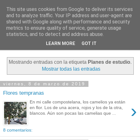
This site uses cookies from Google to deliver its services
PASEANTE SILENCIOSO
and to analyze traffic. Your IP address and user-agent are
shared with Google along with performance and security
metrics to ensure quality of service, generate usage
Blog personal de Emilio Valadé del Río
statistics, and to detect and address abuse.
LEARN MORE
GOT IT
▼
Mostrando entradas con la etiqueta
Planes de estudio
.
Mostrar todas las entradas
viernes, 8 de marzo de 2019
Flores tempranas
En mi calle compostelana, los camelios ya están
›
en flor. Los de una acera, rojos y los de la otra,
blancos. Aún son pocas las camelias que ...
8 comentarios: