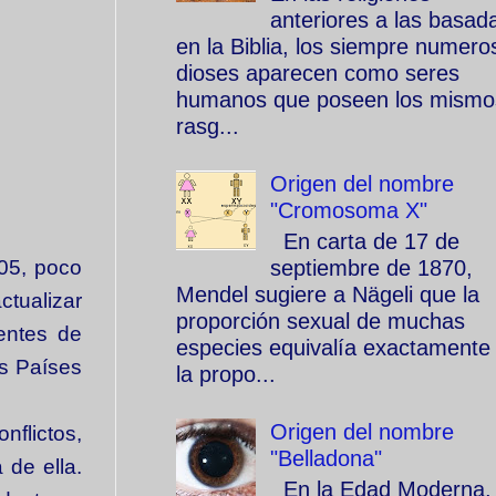
anteriores a las basad
en la Biblia, los siempre numero
dioses aparecen como seres
humanos que poseen los mismo
rasg...
Origen del nombre
"Cromosoma X"
En carta de 17 de
septiembre de 1870,
605, poco
Mendel sugiere a Nägeli que la
ctualizar
proporción sexual de muchas
entes de
especies equivalía exactamente
os Países
la propo...
Origen del nombre
nflictos,
"Belladona"
 de ella.
En la Edad Moderna, 