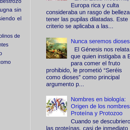
destrozo
Europa rica y culta
pugna sin
consideraba un rasgo de belleza
siendo el
tener las pupilas dilatadas. Este
criterio se aplicaba a las...
olinos de
Nunca seremos dioses
ntes
El Génesis nos relata
o
que quien instigaba a 
 como
para comer el fruto
prohibido, le prometió “Seréis
como dioses” como principal
argumento p...
Nombres en biología:
Origen de los nombres
Proteína y Protozoo
Cuando se descubrier
las proteínas, casi de inmediato