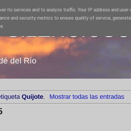
er its services and to analyze traffic. Your IP address and user
ance and security metrics to ensure quality of service, generat
 SILENCIOS
e.
dé del Río
etiqueta
Quijote
.
Mostrar todas las entradas
5