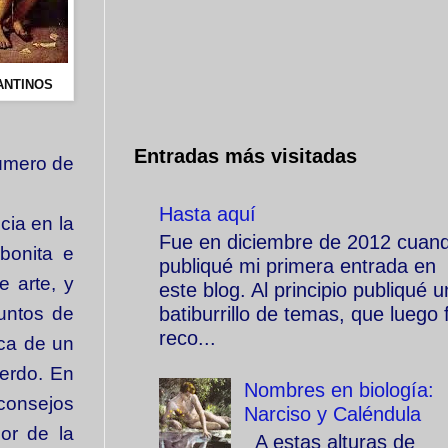
ANTINOS
Entradas más visitadas
número de
Hasta aquí
cia en la
Fue en diciembre de 2012 cuan
bonita e
publiqué mi primera entrada en
e arte, y
este blog. Al principio publiqué u
batiburrillo de temas, que luego f
untos de
reco...
oca de un
erdo. En
Nombres en biología:
 consejos
Narciso y Caléndula
or de la
A estas alturas de