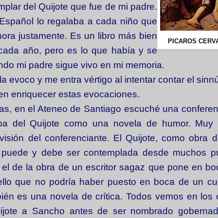
mplar del Quijote que fue de mi padre.
 Español lo regalaba a cada niño que
ora justamente. Es un libro más bien
PICAROS CERV
 cada año, pero es lo que había y se
ndo mi padre sigue vivo en mi memoria.
 evoco y me entra vértigo al intentar contar el sin
en enriquecer estas evocaciones.
as, en el Ateneo de Santiago escuché una conferen
ba del Quijote como una novela de humor. Muy 
 visión del conferenciante. El Quijote, como obra d
, puede y debe ser contemplada desde muchos p
 el de la obra de un escritor sagaz que pone en b
ello que no podría haber puesto en boca de un cu
bién es una novela de crítica. Todos vemos en los
ijote a Sancho antes de ser nombrado gobernad