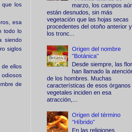
a que los
marzo, los campos aú
están desnudos, sin más
vegetación que las hojas secas
ros, esa
procedentes del otoño anterior y
n todo lo
los tronc...
a siendo
Origen del nombre
ro siglos
"Botánica"
Desde siempre, las flo
 de ellos
han llamado la atenció
s odiosos
de los hombres. Muchas
nombre de
características de esos órganos
vegetales inciden en esa
atracción,...
Origen del término
"Híbrido"
En las religiones