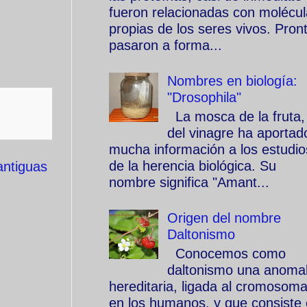
fueron relacionadas con molécu
propias de los seres vivos. Pron
pasaron a forma...
Nombres en biología:
"Drosophila"
La mosca de la fruta,
del vinagre ha aportad
mucha información a los estudio
de la herencia biológica. Su
antiguas
nombre significa "Amant...
Origen del nombre
Daltonismo
Conocemos como
daltonismo una anomal
hereditaria, ligada al cromosom
en los humanos, y que consiste