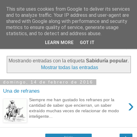
This site uses cookies from Google to deliver its services
PASEANTE SILENCIOSO
and to analyze traffic. Your IP address and user-agent are
shared with Google along with performance and security
metrics to ensure quality of service, generate usage
Blog personal de Emilio Valadé del Río
statistics, and to detect and address abuse.
LEARN MORE
GOT IT
▼
Mostrando entradas con la etiqueta
Sabiduría popular
.
Mostrar todas las entradas
domingo, 14 de febrero de 2016
Una de refranes
›
Siempre me han gustado los refranes por la
cantidad de saber que encierran, un saber
extraído muchas veces de relacionar de modo
inteligente...