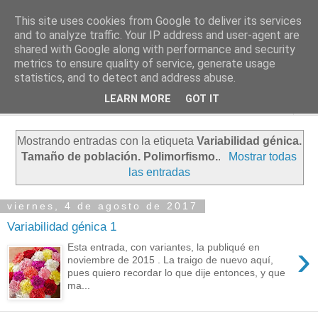
This site uses cookies from Google to deliver its services
PASEANTE SILENCIOSO
and to analyze traffic. Your IP address and user-agent are
shared with Google along with performance and security
metrics to ensure quality of service, generate usage
Blog personal de Emilio Valadé del Río
statistics, and to detect and address abuse.
LEARN MORE
GOT IT
▼
Mostrando entradas con la etiqueta
Variabilidad génica.
Tamaño de población. Polimorfismo.
.
Mostrar todas
las entradas
viernes, 4 de agosto de 2017
Variabilidad génica 1
›
Esta entrada, con variantes, la publiqué en
noviembre de 2015 . La traigo de nuevo aquí,
pues quiero recordar lo que dije entonces, y que
ma...