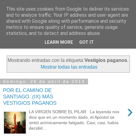
This site uses cookies from Google to deliver its services
PASEANTE SILENCIOSO
and to analyze traffic. Your IP address and user-agent are
shared with Google along with performance and security
metrics to ensure quality of service, generate usage
Blog personal de Emilio Valadé del Río
statistics, and to detect and address abuse.
LEARN MORE
GOT IT
▼
Mostrando entradas con la etiqueta
Vestigios paganos
.
Mostrar todas las entradas
domingo, 28 de abril de 2013
POR EL CAMINO DE
SANTIAGO. (IX) MÁS
VESTIGIOS PAGANOS
›
LA VIRGEN SOBRE EL PILAR La leyenda nos
dice que en un momento dado, el Apóstol se
sintió anímicamente fatigado. Casi, casi, había
decidid...