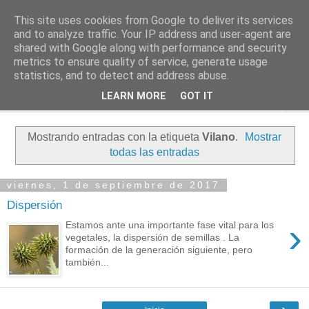
This site uses cookies from Google to deliver its services
PASEANTE SILENCIOSO
and to analyze traffic. Your IP address and user-agent are
shared with Google along with performance and security
metrics to ensure quality of service, generate usage
Blog personal de Emilio Valadé del Río
statistics, and to detect and address abuse.
LEARN MORE
GOT IT
▼
Mostrando entradas con la etiqueta
Vilano
.
Mostrar
todas las entradas
viernes, 1 de septiembre de 2017
Dispersión
›
Estamos ante una importante fase vital para los
vegetales, la dispersión de semillas . La
formación de la generación siguiente, pero
también...