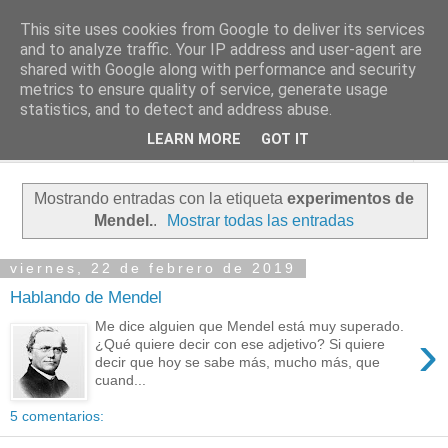
This site uses cookies from Google to deliver its services
PASEANTE SILENCIOSO
and to analyze traffic. Your IP address and user-agent are
shared with Google along with performance and security
metrics to ensure quality of service, generate usage
Blog personal de Emilio Valadé del Río
statistics, and to detect and address abuse.
LEARN MORE
GOT IT
▼
Mostrando entradas con la etiqueta
experimentos de
Mendel.
.
Mostrar todas las entradas
viernes, 22 de febrero de 2019
Hablando de Mendel
Me dice alguien que Mendel está muy superado.
›
¿Qué quiere decir con ese adjetivo? Si quiere
decir que hoy se sabe más, mucho más, que
cuand...
5 comentarios: