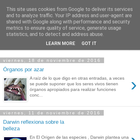
This site uses cookies from Google to deliver its services
PASEANTE SILENCIOSO
and to analyze traffic. Your IP address and user-agent are
shared with Google along with performance and security
metrics to ensure quality of service, generate usage
Blog personal de Emilio Valadé del Río
statistics, and to detect and address abuse.
LEARN MORE
GOT IT
▼
viernes, 18 de noviembre de 2016
Órganos por azar
›
A raíz de lo que digo en otras entradas, a veces
se puede suponer que los seres vivos tienen
órganos apropiados para realizar funciones
conc...
viernes, 11 de noviembre de 2016
Darwin reflexiona sobre la
belleza
En El Origen de las especies , Darwin plantea una