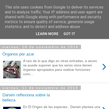
This site uses cookies from Google to deliver its services
PASEANTE SILENCIOSO
and to analyze traffic. Your IP address and user-agent are
shared with Google along with performance and security
metrics to ensure quality of service, generate usage
Blog personal de Emilio Valadé del Río
statistics, and to detect and address abuse.
LEARN MORE
GOT IT
▼
viernes, 18 de noviembre de 2016
Órganos por azar
›
A raíz de lo que digo en otras entradas, a veces
se puede suponer que los seres vivos tienen
órganos apropiados para realizar funciones
conc...
viernes, 11 de noviembre de 2016
Darwin reflexiona sobre la
belleza
En El Origen de las especies , Darwin plantea una