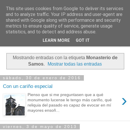
This site uses cookies from Google to deliver its services
PASEANTE SILENCIOSO
and to analyze traffic. Your IP address and user-agent are
shared with Google along with performance and security
metrics to ensure quality of service, generate usage
Blog personal de Emilio Valadé del Río
statistics, and to detect and address abuse.
LEARN MORE
GOT IT
▼
Mostrando entradas con la etiqueta
Monasterio de
Samos
.
Mostrar todas las entradas
sábado, 30 de enero de 2016
Con un cariño especial
›
Pienso que si me preguntasen que a qué
monumento lucense le tengo más cariño, qué
reliquia del pasado es capaz de evocar en mí
mayores ensoñ...
viernes, 3 de mayo de 2013