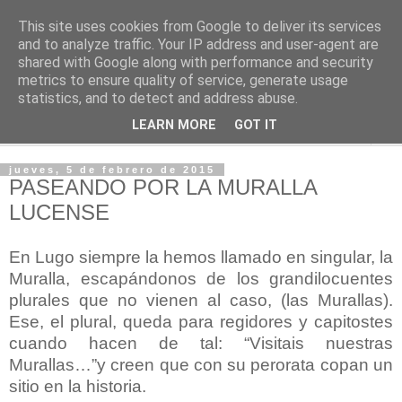
This site uses cookies from Google to deliver its services
PASEANTE SILENCIOSO
and to analyze traffic. Your IP address and user-agent are
shared with Google along with performance and security
metrics to ensure quality of service, generate usage
Blog personal de Emilio Valadé del Río
statistics, and to detect and address abuse.
LEARN MORE
GOT IT
▼
jueves, 5 de febrero de 2015
PASEANDO POR LA MURALLA
LUCENSE
En Lugo siempre la hemos llamado en singular, la
Muralla, escapándonos de los grandilocuentes
plurales que no vienen al caso, (las Murallas).
Ese, el plural, queda para regidores y capitostes
cuando hacen de tal: “Visitais nuestras
Murallas…”y creen que con su perorata copan un
sitio en la historia.