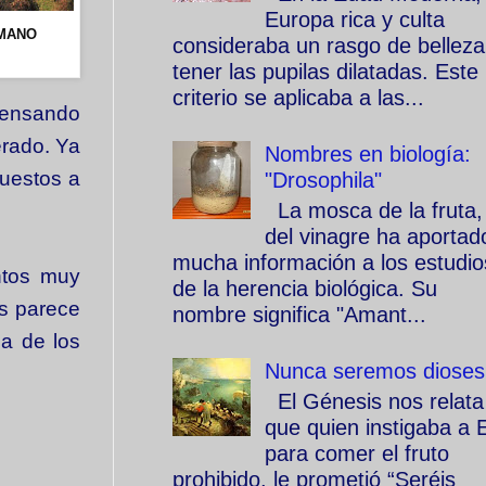
Europa rica y culta
ÓMANO
consideraba un rasgo de belleza
tener las pupilas dilatadas. Este
criterio se aplicaba a las...
pensando
erado. Ya
Nombres en biología:
puestos a
"Drosophila"
La mosca de la fruta,
del vinagre ha aportad
mucha información a los estudio
ntos muy
de la herencia biológica. Su
os parece
nombre significa "Amant...
a de los
Nunca seremos dioses
El Génesis nos relata
que quien instigaba a 
para comer el fruto
prohibido, le prometió “Seréis