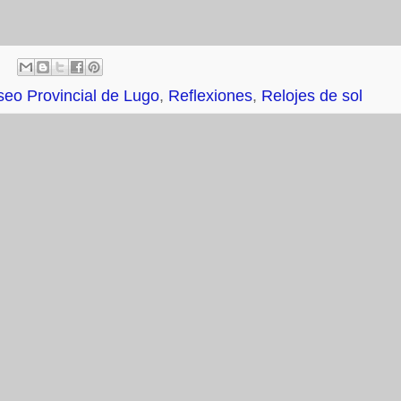
eo Provincial de Lugo
,
Reflexiones
,
Relojes de sol