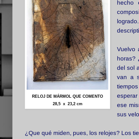
hecho 
composi
logrado
descript
Vuelvo 
horas? 
del sol 
van a 
tiempos
esperar 
RELOJ DE MÁRMOL QUE COMENTO
28,5 x 23,2 cm
ese mis
sus vel
¿Que qué miden, pues, los relojes? Los tiem