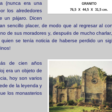
da (nunca era una
GRANITO
76,5 X 44,5 X 31,5 cm.
or los alrededores
 un pájaro. Dicen
an sencillo placer, de modo que al regresar al co
uno de sus moradores y, después de mucho charlar,
quien se tenía noticia de haberse perdido un sigl
inos!
más de cien años
loj era un objeto de
icia, hoy son varios
sede de la leyenda y
que los monasterios
.