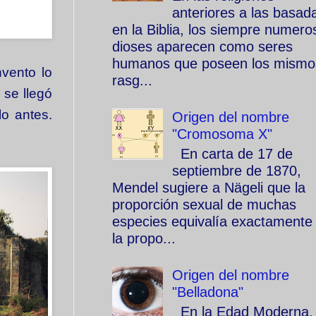
anteriores a las basad
en la Biblia, los siempre numero
dioses aparecen como seres
humanos que poseen los mismo
nvento lo
rasg...
 se llegó
o antes.
Origen del nombre
"Cromosoma X"
En carta de 17 de
septiembre de 1870,
Mendel sugiere a Nägeli que la
proporción sexual de muchas
especies equivalía exactamente
la propo...
Origen del nombre
"Belladona"
En la Edad Moderna, 