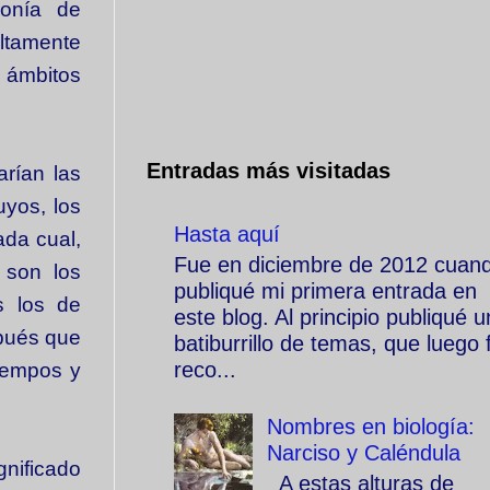
onía de
ltamente
s ámbitos
Entradas más visitadas
arían las
yos, los
Hasta aquí
ada cual,
Fue en diciembre de 2012 cuan
 son los
publiqué mi primera entrada en
s los de
este blog. Al principio publiqué u
spués que
batiburrillo de temas, que luego f
reco...
iempos y
Nombres en biología:
Narciso y Caléndula
gnificado
A estas alturas de