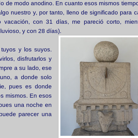
ndo de modo anodino. En cuanto esos mismos tiempo
go nuestro y, por tanto, lleno de significado para 
o vacación, con 31 días, me pareció corto, mien
lluvioso, y con 28 días).
tuyos y los suyos.
rlos, disfrutarlos y
empre a su lado, ese
 uno, a donde solo
die, pues es donde
os mismos. En esos
, pues una noche en
 puede parecer una